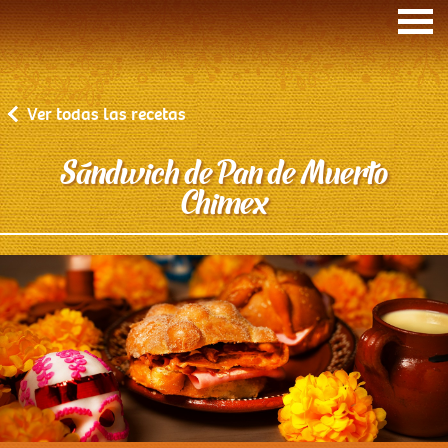
Ver todas las recetas
Sándwich de Pan de Muerto
Inicio
Chimex
Recetas de la comadre
Cuidando a tu familia
Quiénes somos
Nuestros Productos