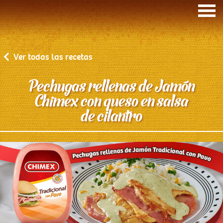
Ver todas las recetas
Pechugas rellenas de Jamón
Chimex con queso en salsa
Inicio
de cilantro
Recetas de la comadre
Cuidando a tu familia
Quiénes somos
Nuestros Productos