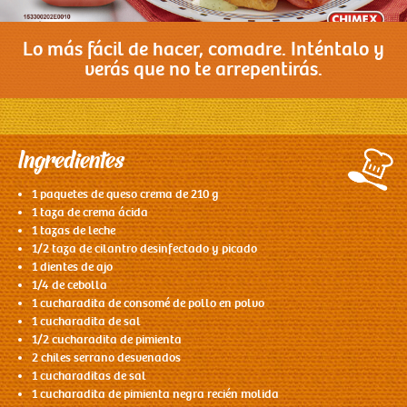
Contacto
Lo más fácil de hacer, comadre. Inténtalo y
verás que no te arrepentirás.
Ingredientes
1 paquetes de queso crema de 210 g
1 taza de crema ácida
1 tazas de leche
1/2 taza de cilantro desinfectado y picado
1 dientes de ajo
1/4 de cebolla
1 cucharadita de consomé de pollo en polvo
1 cucharadita de sal
1/2 cucharadita de pimienta
2 chiles serrano desvenados
1 cucharaditas de sal
1 cucharadita de pimienta negra recién molida