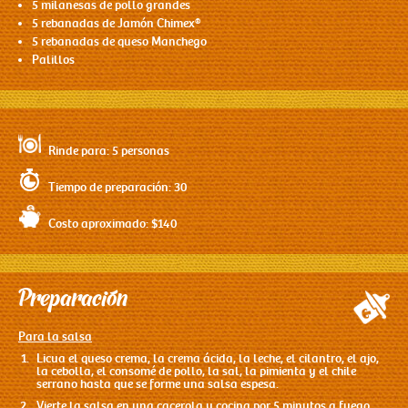
5 milanesas de pollo grandes
5 rebanadas de
Jamón Chimex
®
5 rebanadas de queso Manchego
Palillos
Rinde para: 5 personas
Tiempo de preparación: 30
Costo aproximado: $140
Preparación
Para la salsa
Licua el queso crema, la crema ácida, la leche, el cilantro, el ajo,
la cebolla, el consomé de pollo, la sal, la pimienta y el chile
serrano hasta que se forme una salsa espesa.
Vierte la salsa en una cacerola y cocina por 5 minutos a fuego