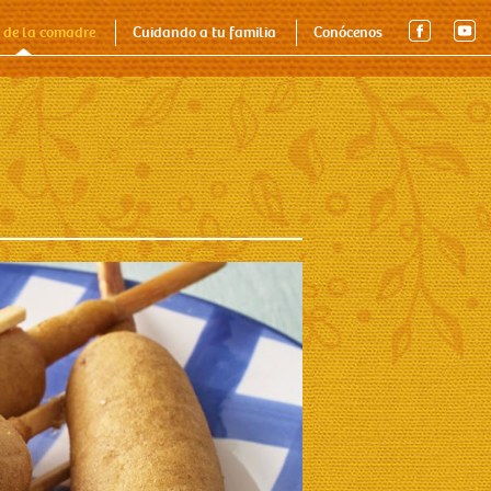
Quiénes somos
Nuestros Productos
Contacto
 de la comadre
Cuidando a tu familia
Conócenos