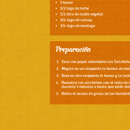
1 huevo
1/2 taza de leche
1/2 litro de aceite vegetal
3/4 taza de catsup
3/4 taza de mostaza
Preparación
Seca con papel absorbente las
Salchich
Mezcla en un recipiente la harina de maíz
Bate en otro recipiente el huevo y la lec
Revuelca las salchichas con el resto de 
durante 3 minutos o hasta que estén dor
Retira el exceso de grasa de las bander