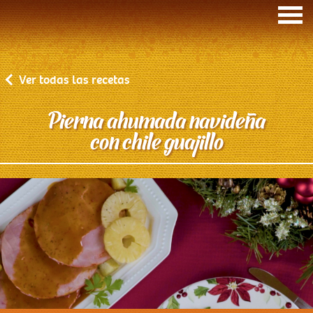
Ver todas las recetas
Pierna ahumada navideña
con chile guajillo
Inicio
Recetas de la comadre
Cuidando a tu familia
Quiénes somos
Nuestros Productos