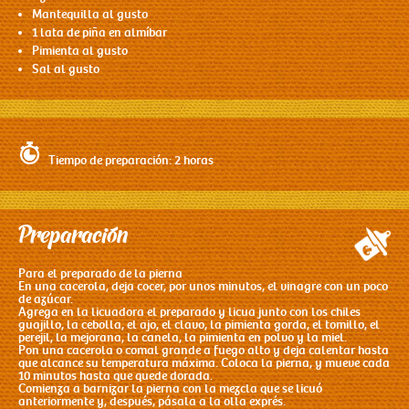
Mantequilla al gusto
1 lata de piña en almíbar
Pimienta al gusto
Sal al gusto
Tiempo de preparación: 2 horas
Preparación
Para el preparado de la pierna
En una cacerola, deja cocer, por unos minutos, el vinagre con un poco
de azúcar.
Agrega en la licuadora el preparado y licua junto con los chiles
guajillo, la cebolla, el ajo, el clavo, la pimienta gorda, el tomillo, el
perejil, la mejorana, la canela, la pimienta en polvo y la miel.
Pon una cacerola o comal grande a fuego alto y deja calentar hasta
que alcance su temperatura máxima. Coloca la pierna, y mueve cada
10 minutos hasta que quede dorada.
Comienza a barnizar la pierna con la mezcla que se licuó
anteriormente y, después, pásala a la olla exprés.