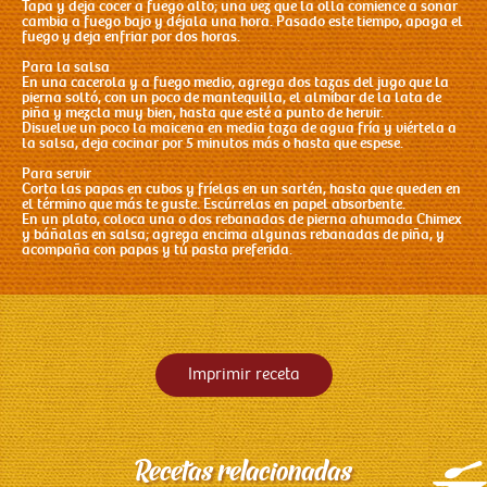
Tapa y deja cocer a fuego alto; una vez que la olla comience a sonar
cambia a fuego bajo y déjala una hora. Pasado este tiempo, apaga el
fuego y deja enfriar por dos horas.
Para la salsa
En una cacerola y a fuego medio, agrega dos tazas del jugo que la
pierna soltó, con un poco de mantequilla, el almíbar de la lata de
piña y mezcla muy bien, hasta que esté a punto de hervir.
Disuelve un poco la maicena en media taza de agua fría y viértela a
la salsa, deja cocinar por 5 minutos más o hasta que espese.
Para servir
Corta las papas en cubos y fríelas en un sartén, hasta que queden en
el término que más te guste. Escúrrelas en papel absorbente.
En un plato, coloca una o dos rebanadas de pierna ahumada Chimex
y báñalas en salsa; agrega encima algunas rebanadas de piña, y
acompaña con papas y tú pasta preferida.
Imprimir receta
Recetas relacionadas