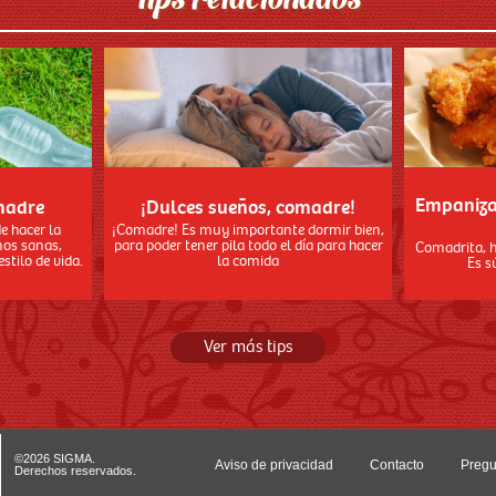
Tips relacionados
Empaniza
madre
¡Dulces sueños, comadre!
e hacer la
¡Comadre! Es muy importante dormir bien,
nos sanas,
para poder tener pila todo el día para hacer
Comadrita, 
stilo de vida.
la comida
Es s
Ver más tips
©2026 SIGMA.
Aviso de privacidad
Contacto
Pregu
Derechos reservados.