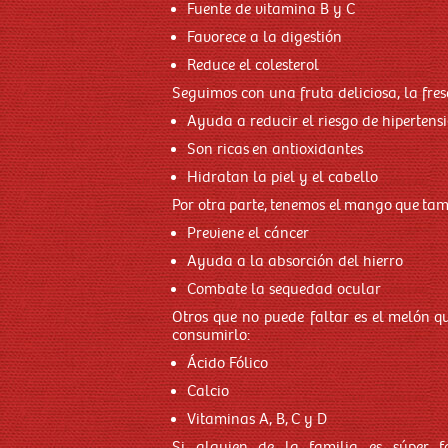
Fuente de vitamina B y C
Favorece a la digestión
Reduce el colesterol
Seguimos con una fruta deliciosa, la fre
Ayuda a reducir el riesgo de hipertens
Son ricas en antioxidantes
Hidratan la piel y el cabello
Por otra parte, tenemos el mango que tamb
Previene el cáncer
Ayuda a la absorción del hierro
Combate la sequedad ocular
Otros que no puede faltar es el melón q
consumirlo:
Ácido Fólico
Calcio
Vitaminas A, B, C y D
Si alguien de la familia es súper fa